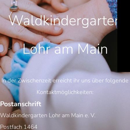
Waldkindergarten
Lohr am Main
In der Zwischenzeit erreicht ihr uns über folgende
Kontaktmöglichkeiten:
Postanschrift
Waldkindergarten Lohr am Main e. V.
Postfach 1464