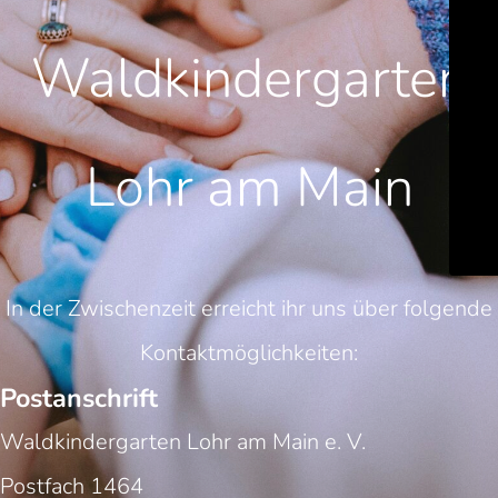
Waldkindergarten
Lohr am Main
In der Zwischenzeit erreicht ihr uns über folgende
Kontaktmöglichkeiten:
Postanschrift
Waldkindergarten Lohr am Main e. V.
Postfach 1464