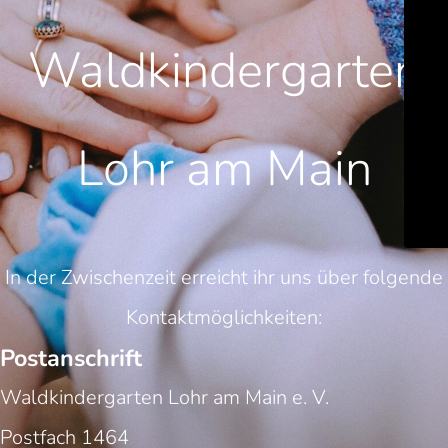
Waldkindergarten
Lohr am Main
In der Zwischenzeit erreicht ihr uns über folgende
Kontaktmöglichkeiten:
Postanschrift
Waldkindergarten Lohr am Main e. V.
Postfach 1464