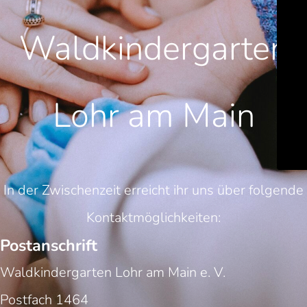
Waldkindergarten
Lohr am Main
In der Zwischenzeit erreicht ihr uns über folgende
Kontaktmöglichkeiten:
Postanschrift
Waldkindergarten Lohr am Main e. V.
Postfach 1464