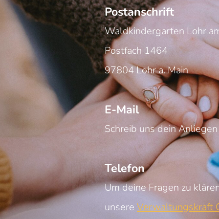
Postanschrift
Waldkindergarten Lohr am
Postfach 1464
97804 Lohr a. Main
E-Mail
Schreib uns dein Anliegen
Telefon
Um deine Fragen zu klären
unsere
Verwaltungskraft C