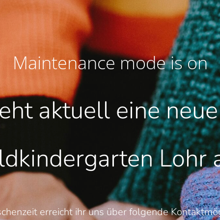
Maintenance mode is on
teht aktuell eine neu
dkindergarten Lohr
schenzeit erreicht ihr uns über folgende Kontaktmög