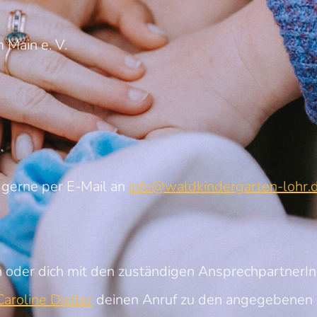
 Main e. V.
 gerne per E-Mail an
info@waldkindergarten-lohr.
 oder dich mit den zuständigen AnsprechpartnerI
aroline Distler
deinen Anruf zu den angegebenen 