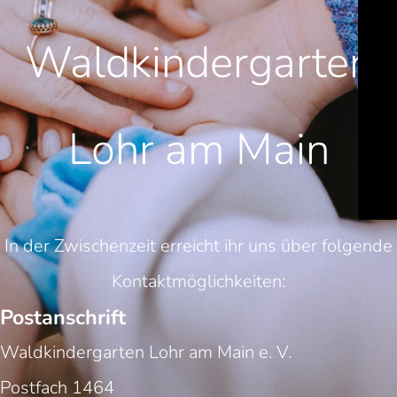
Waldkindergarten
Lohr am Main
In der Zwischenzeit erreicht ihr uns über folgende
Kontaktmöglichkeiten:
Postanschrift
Waldkindergarten Lohr am Main e. V.
Postfach 1464