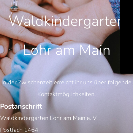
Waldkindergarten
Lohr am Main
In der Zwischenzeit erreicht ihr uns über folgende
Kontaktmöglichkeiten:
Postanschrift
Waldkindergarten Lohr am Main e. V.
Postfach 1464