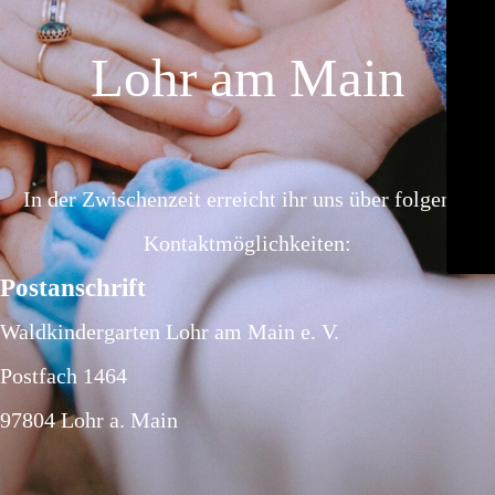
Lohr am Main
In der Zwischenzeit erreicht ihr uns über folgende
Kontaktmöglichkeiten:
Postanschrift
Waldkindergarten Lohr am Main e. V.
Postfach 1464
97804 Lohr a. Main