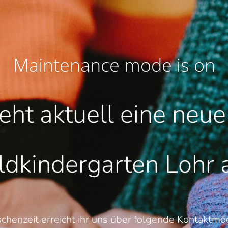
Maintenance mode is on
teht aktuell eine neu
dkindergarten Lohr
schenzeit erreicht ihr uns über folgende Kontaktmög