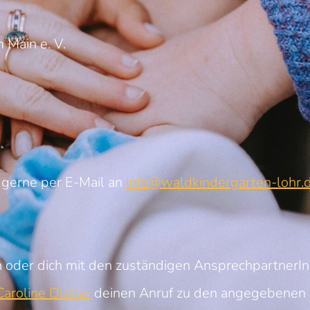
 Main e. V.
 gerne per E-Mail an
info@waldkindergarten-lohr.
 oder dich mit den zuständigen AnsprechpartnerI
aroline Distler
deinen Anruf zu den angegebenen 