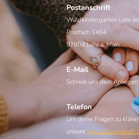
Postanschrift
Waldkindergarten Lohr am
Postfach 1464
97804 Lohr a. Main
E-Mail
Schreib uns dein Anliegen
Telefon
Um deine Fragen zu klären
unsere
Verwaltungskraft C