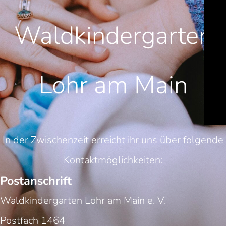
Waldkindergarten
Lohr am Main
In der Zwischenzeit erreicht ihr uns über folgende
Kontaktmöglichkeiten:
Postanschrift
Waldkindergarten Lohr am Main e. V.
Postfach 1464