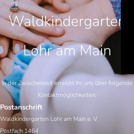
Waldkindergarten
Lohr am Main
In der Zwischenzeit erreicht ihr uns über folgende
Kontaktmöglichkeiten:
Postanschrift
Waldkindergarten Lohr am Main e. V.
Postfach 1464