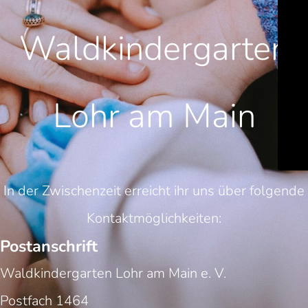
Waldkindergarten
Lohr am Main
In der Zwischenzeit erreicht ihr uns über folgende
Kontaktmöglichkeiten:
Postanschrift
Waldkindergarten Lohr am Main e. V.
Postfach 1464