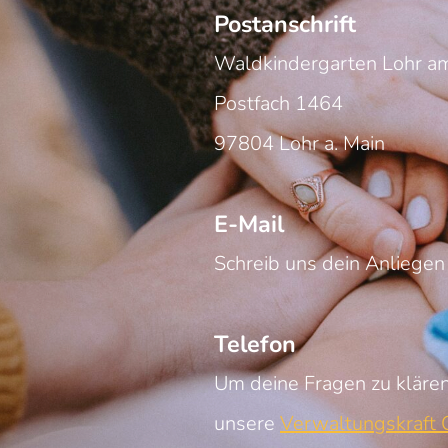
Postanschrift
Waldkindergarten Lohr am
Postfach 1464
97804 Lohr a. Main
E-Mail
Schreib uns dein Anliegen
Telefon
Um deine Fragen zu klären
unsere
Verwaltungskraft C