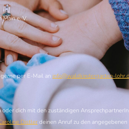
 Main e. V.
 gerne per E-Mail an
info@waldkindergarten-lohr.
 oder dich mit den zuständigen AnsprechpartnerI
aroline Distler
deinen Anruf zu den angegebenen 