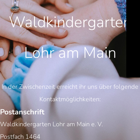
Waldkindergarten
Lohr am Main
In der Zwischenzeit erreicht ihr uns über folgende
Kontaktmöglichkeiten:
Postanschrift
Waldkindergarten Lohr am Main e. V.
Postfach 1464