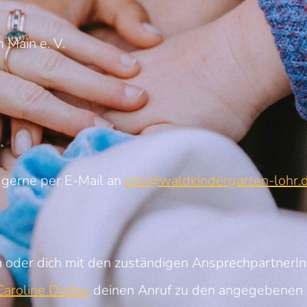
 Main e. V.
 gerne per E-Mail an
info@waldkindergarten-lohr.
 oder dich mit den zuständigen AnsprechpartnerI
aroline Distler
deinen Anruf zu den angegebenen 