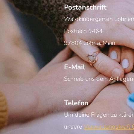
Postanschrift
Waldkindergarten Lohr am
Postfach 1464
97804 Lohr a. Main
E-Mail
Schreib uns dein Anliegen
Telefon
Um deine Fragen zu klären
unsere
Verwaltungskraft C