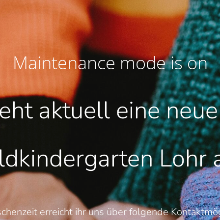
Maintenance mode is on
teht aktuell eine neu
dkindergarten Lohr
schenzeit erreicht ihr uns über folgende Kontaktmög