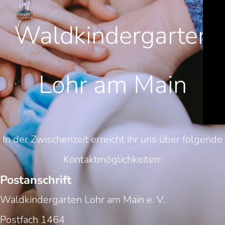
Waldkindergarten
Lohr am Main
In der Zwischenzeit erreicht ihr uns über folgende
Kontaktmöglichkeiten:
Postanschrift
Waldkindergarten Lohr am Main e. V.
Postfach 1464