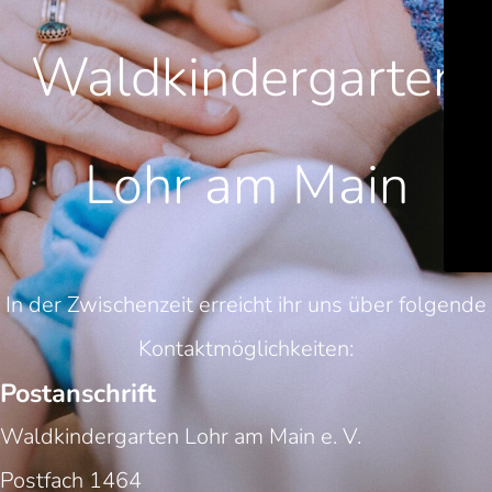
Waldkindergarten
Lohr am Main
In der Zwischenzeit erreicht ihr uns über folgende
Kontaktmöglichkeiten:
Postanschrift
Waldkindergarten Lohr am Main e. V.
Postfach 1464