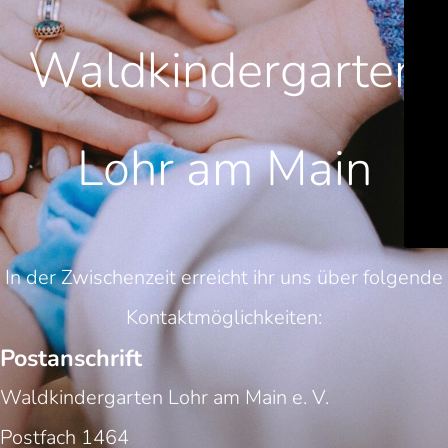
Waldkindergarten
Lohr am Main
In der Zwischenzeit erreicht ihr uns über folgende
Kontaktmöglichkeiten:
Postanschrift
Waldkindergarten Lohr am Main e. V.
Postfach 1464