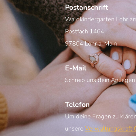
Postanschrift
Waldkindergarten Lohr am
Postfach 1464
97804 Lohr a. Main
E-Mail
Schreib uns dein Anliegen
Telefon
Um deine Fragen zu klären
unsere
Verwaltungskraft C