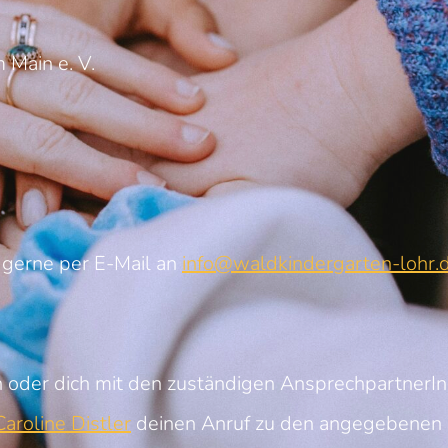
 Main e. V.
 gerne per E-Mail an
info@waldkindergarten-lohr.
 oder dich mit den zuständigen AnsprechpartnerI
aroline Distler
deinen Anruf zu den angegebenen 