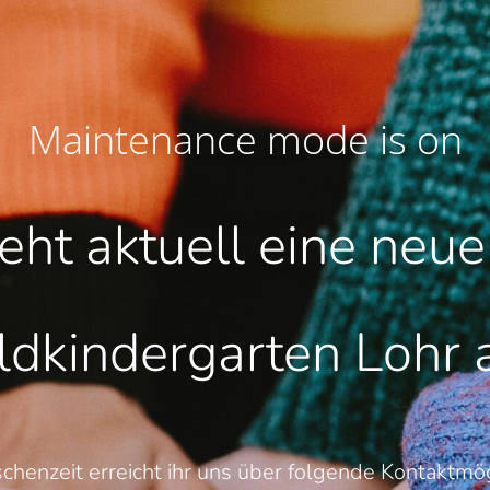
Maintenance mode is on
teht aktuell eine neu
dkindergarten Lohr
schenzeit erreicht ihr uns über folgende Kontaktmög