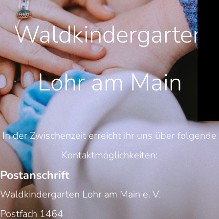
Waldkindergarten
Lohr am Main
In der Zwischenzeit erreicht ihr uns über folgende
Kontaktmöglichkeiten:
Postanschrift
Waldkindergarten Lohr am Main e. V.
Postfach 1464