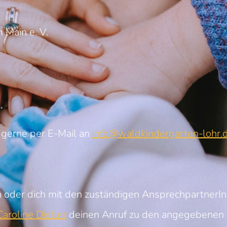
 Main e. V.
 gerne per E-Mail an
info@waldkindergarten-lohr.
 oder dich mit den zuständigen AnsprechpartnerI
aroline Distler
deinen Anruf zu den angegebenen 