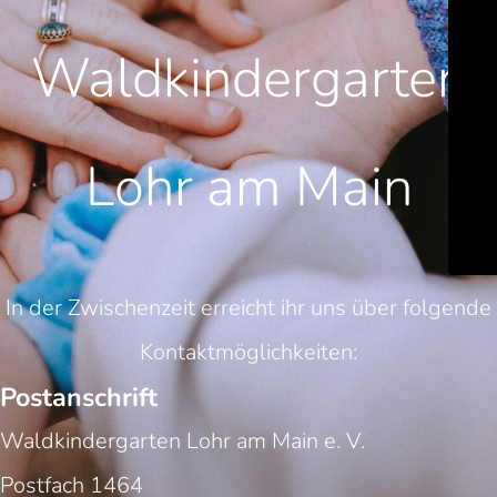
Waldkindergarten
Lohr am Main
In der Zwischenzeit erreicht ihr uns über folgende
Kontaktmöglichkeiten:
Postanschrift
Waldkindergarten Lohr am Main e. V.
Postfach 1464