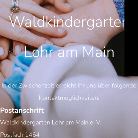
Waldkindergarten
Lohr am Main
In der Zwischenzeit erreicht ihr uns über folgende
Kontaktmöglichkeiten:
Postanschrift
Waldkindergarten Lohr am Main e. V.
Postfach 1464