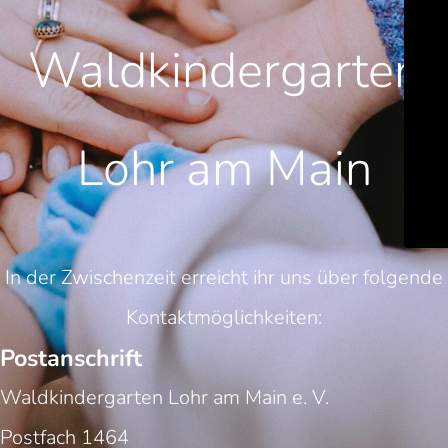
Waldkindergarten
Lohr am Main
In der Zwischenzeit erreicht ihr uns über folgende
Kontaktmöglichkeiten:
Postanschrift
Waldkindergarten Lohr am Main e. V.
Postfach 1464